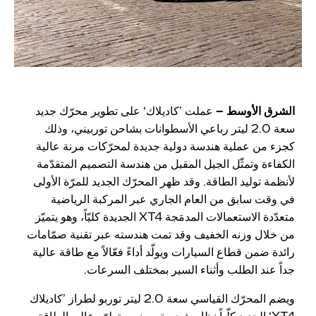
الشرق الأوسط –
عملت ’كاديلاك‘ على تطوير محرّك جديد
سعة 2.0 ليتر رباعي الأسطوانات بشاحن توربيني، وذلك
كجزء من عملية هندسة دولية جديدة لمحرّكات مرنة عالية
الكفاءة وتمثّل الجيل المقبل من هندسة التصميم المتقدّمة
لأنظمة توليد الطاقة. وقد ظهر المحرّك الجديد للمرّة الأولى
في وقت سابق من العام الجاري عبر المركبة الرياضية
متعدّدة الاستعمالات المدمَجة XT4 الجديدة كليّاً، وهو يتميّز
من خلال وزنه الخفيف وقد تمت هندسته عبر تقنية صمّامات
رائدة ضمن قطاع السيارات ويولّد أداءً فعّالاً مع طاقة عالية
جداً عند الطلب وأثناء السير بمختلف السرعات.
ويضم المحرّك القياسي سعة 2.0 ليتر توربو لطراز ’كاديلاك