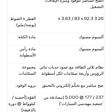
الضخ المباشر للوقود وميّزة الإيقاف/
التشغيل
3.26 x 3.63 / 83 x 92.3
القطر x الشوط
(بوصة/ملم):
ألمنيوم مسبوك
مادة الكتلة:
ألمنيوم مسبوك
مادة رأس
الأسطوانة:
نظام ثلاثي الطاقة مع عمود حدبات ثنائي
مجموعة
الرؤوس وأربعة صمّامات لكل أسطوانة
الصمّامات:
ضخ مباشر مع تحكّم إلكتروني بالتخنيق
تزويد الوقود:
237 / 177 @ 5,000 (مصادقة من
القوّة (أحصنة /
’جمعية مهندسي السيارات‘)
كيلوواط @ دورة
بالدقيقة):