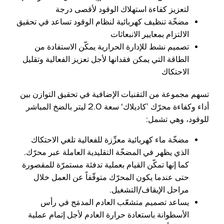
لتعزيز كفاءة استهلاك الوقود لأقصى درجة
مضخّة تنظيف كهربائية لنظام الوقود تساعد في تحقيق
الالتزام بمعايير الانبعاثات
تصميم نشط للإدارة الحرارية يمكّن الاستفادة من
الطاقة التي يمكن فقدانها لأجل تعزيز الفعالية وتقليل
الاحتكاك
تسهم مجموعة من التقنيات الإضافية في تحقيق التوازن بين
أداء وكفاءة محرّك ’كاديلاك‘ سعة 2.0 ليتر بالضخ المباشر
للوقود، وهي تشمل:
مضخّة ماء كهربائية معزِّزة للفعالية تلغي الاحتكاك
الذي يظهر في المضخّة التقليدية العاملة عبر محرّك.
كما إنها تمكّن القيام بعملية تدفئة مستمرّة للمقصورة
حتى عندما يكون المحرّك متوقّفاً عن العمل خلال
مراحل الإيقاف/التشغيل.
يساعد تصميم متشعّب العادم المدمَج في رأس
الأسطوانة باستعادة حرارة العادم لأجل إتمام عملية