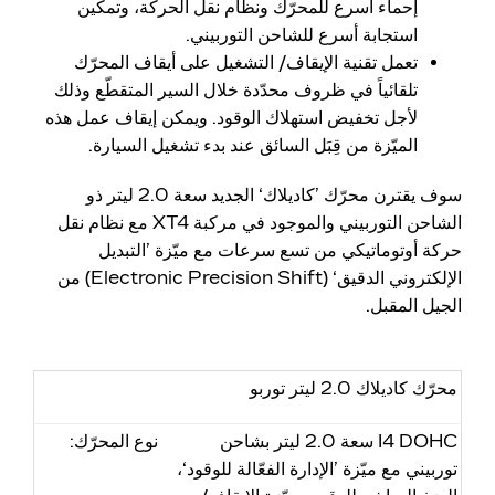
إحماء أسرع للمحرّك ونظام نقل الحركة، وتمكين
استجابة أسرع للشاحن التوربيني.
تعمل تقنية الإيقاف/ التشغيل على أيقاف المحرّك
تلقائياً في ظروف محدّدة خلال السير المتقطّع وذلك
لأجل تخفيض استهلاك الوقود. ويمكن إيقاف عمل هذه
الميّزة من قِبَل السائق عند بدء تشغيل السيارة.
سوف يقترن محرّك ’كاديلاك‘ الجديد سعة 2.0 ليتر ذو
الشاحن التوربيني والموجود في مركبة XT4 مع نظام نقل
حركة أوتوماتيكي من تسع سرعات مع ميّزة ’التبديل
الإلكتروني الدقيق‘ (Electronic Precision Shift) من
الجيل المقبل.
محرّك كاديلاك 2.0 ليتر توربو
I4 DOHC سعة 2.0 ليتر بشاحن
نوع المحرّك:
توربيني مع ميّزة ’الإدارة الفعّالة للوقود‘،