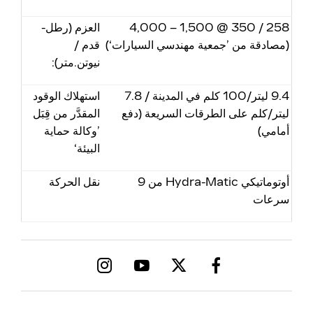
258 / 350 @ 1,500 – 4,000
العزم (رطل-
(مصادقة من ’جمعية مهندسي السيارات‘)
قدم /
نيوتن.متر):
9.4 ليتر/100 كلم في المدينة / 7.8
استهلاك الوقود
ليتر/كلم على الطرقات السريعة (دفع
المقدَّر من قِبَل
أمامي)
’وكالة حماية
البيئة‘
أوتوماتيكي Hydra-Matic من 9
نقل الحركة
سرعات