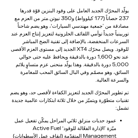
يولّد المحرّك الجديد العامل على وقود البنزين قوّة قدرها
237 حصاناً (177 كيلوواط) و350 نيوتن.متر من العزم مع
مصادقة من ’جمعية مهندسي السيارات‘، وهو يضم شاحناً
توربينياً جديداً توأمي اللفائف الحلزونية لتعزيز إنتاج العزم عند
السرعات المنخفضة، بالإضافة إلى تقنية الضخ المباشر
للوقود. ويصل محرّك XT4 الجديد إلى مستوى العزم الأقصى
عند نحو 1,600 دورة بالدقيقة ويحافظ عليه حتى حوالي
5,000 دورة بالدقيقة. وهذا يولّد منحنى عزم متساوٍ يلائم
السائق، وهو مصمّم وفي البال السائق المحب للمغامرة
والسرعة العالية.
تم تطوير المحرّك الجديد لتعزيز الكفاءة لأقصى حد، وهو يضم
تقنيات متطوّرة ويتميّز من خلال ثلاثة ابتكارات عالمية جديدة
تشمل:
عمود حدبات منزلق ثلاثي المراحل يمكّن تفعيل عمل
ميّزة ’الإدارة الفعّالة للوقود‘ Active Fuel
Management المتقدّمة (إيقاف عمل الأسطوانات)