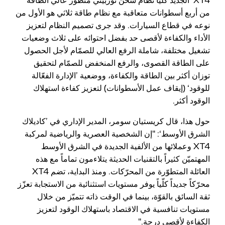
XT4‘ الجديد كلّياً نظام شحن توربيني متطوّر عالي الطاقة
من أربع أسطوانات متعاقبة مع نظام طاقة ثلاثي هو الأول من
نوعه في قطاع السيارات. وقد جرى تصميم النظام لتعزيز
الأداء والكفاءة لأقصى حد بفضل احتوائه على ثلاث وضعيات
تشغيل مختلفة، شاملة الرفع العالي للصمّام لأجل الحصول
على الطاقة القصوى، والرفع المنخفض للصمّام لتحقيق
توزان أكثر بين الطاقة والكفاءة، ووضعية ’الإدارة الفعّالة
للوقود‘ (إيقاف عمل الأسطوانات) لتعزيز كفاءة استهلاك
الوقود أكثر.
حول هذا، قال كريستيان سومر، المدير الإداري في ’كاديلاك
الشرق الأوسط‘: "إن الشخصية العصرية والرياضية لمركبة
XT4 وعملائها من الألفية الجديدة في الشرق الأوسط
المهتميّن كثيراً بالتقنيات الحديثة يتلاءمون تماماً مع هذه
العائلة المتطوّرة من المحرّكات. ومنذ البداية، تضم XT4
محرّكاً جديداً كلّياً يوفر مستويات استثنائية من الاستجابة تعزّز
ثقة السائق بالقوّة، بينما في الوقت ذاته تتميّز من خلال
مستويات تنافسية في الاقتصاد باستهلاك الوقود لتعزيز
الكفاءة لأقصى درجة."