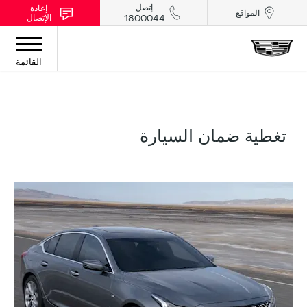
إتصل
إعادة
المواقع
الإتصال
1800044
القائمة
تغطية ضمان السيارة