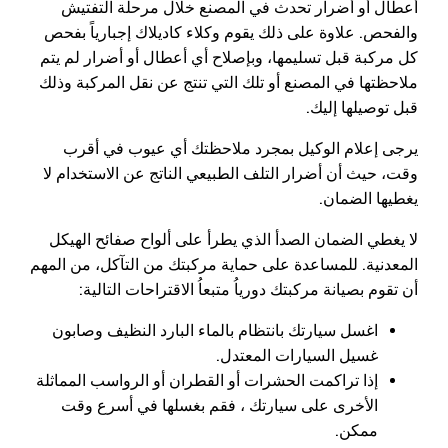
أعطال أو أضرار تحدث في المصنع خلال مرحلة التفتيش
والفحص. علاوة على ذلك يقوم وكلاء كاديلاك إجبارياً بفحص
كل مركبة قبل تسليمها، وبإصلاح أي أعطال أو أضرار لم يتم
ملاحظتها في المصنع أو تلك التي تنتج عن نقل المركبة وذلك
قبل توصيلها إليك.
يرجى إعلام الوكيل بمجرد ملاحظتك أي عيوب في أقرب
وقت، حيث أن أضرار التلف الطبيعي الناتج عن الاستخدام لا
يغطيها الضمان.
لا يغطي الضمان الصدأ الذي يطرأ على ألواح صفائح الهيكل
المعدنية. للمساعدة على حماية مركبتك من التآكل، من المهم
أن تقوم بصيانة مركبتك دورياُ متبعاُ الاقتراحات التالية:
اغسل سيارتك بانتظام بالماء البارد النظيف وصابون
غسيل السيارات المعتدل.
إذا تراكمت الحشرات أو القطران أو الرواسب المماثلة
الأخرى على سيارتك ، فقم بغسلها في أسرع وقت
ممكن.