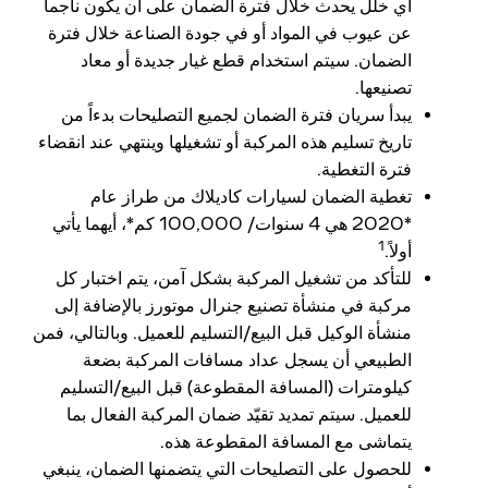
أي خلل يحدث خلال فترة الضمان على أن يكون ناجماً
عن عيوب في المواد أو في جودة الصناعة خلال فترة
الضمان. سيتم استخدام قطع غيار جديدة أو معاد
تصنيعها.
يبدأ سريان فترة الضمان لجميع التصليحات بدءاً من
تاريخ تسليم هذه المركبة أو تشغيلها وينتهي عند انقضاء
فترة التغطية.
تغطية الضمان لسيارات كاديلاك من طراز عام
*2020 هي 4 سنوات/ 100,000 كم*، أيهما يأتي
1
أولاً.
للتأكد من تشغيل المركبة بشكل آمن، يتم اختبار كل
مركبة في منشأة تصنيع جنرال موتورز بالإضافة إلى
منشأة الوكيل قبل البيع/التسليم للعميل. وبالتالي، فمن
الطبيعي أن يسجل عداد مسافات المركبة بضعة
كيلومترات (المسافة المقطوعة) قبل البيع/التسليم
للعميل. سيتم تمديد تقيّد ضمان المركبة الفعال بما
يتماشى مع المسافة المقطوعة هذه.
للحصول على التصليحات التي يتضمنها الضمان، ينبغي