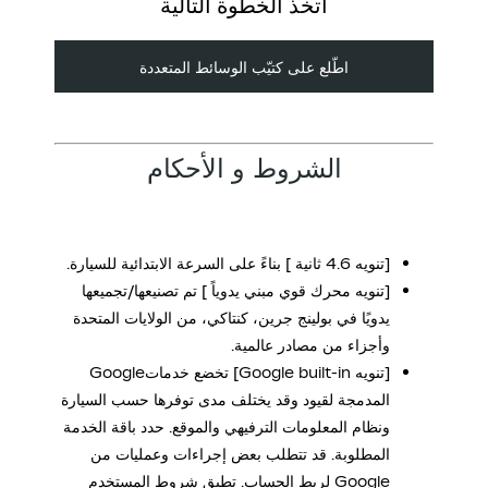
اتخذ الخطوة التالية
اطّلع على كتيّب الوسائط المتعددة
الشروط و الأحكام
[تنويه 4.6 ثانية ] بناءً على السرعة الابتدائية للسيارة.
[تنويه محرك قوي مبني يدوياً ] تم تصنيعها/تجميعها
يدويًا في بولينج جرين، كنتاكي، من الولايات المتحدة
وأجزاء من مصادر عالمية.
[تنويه Google built-in] تخضع خدماتGoogle
المدمجة لقيود وقد يختلف مدى توفرها حسب السيارة
ونظام المعلومات الترفيهي والموقع. حدد باقة الخدمة
المطلوبة. قد تتطلب بعض إجراءات وعمليات من
Google لربط الحساب. تطبق شروط المستخدم