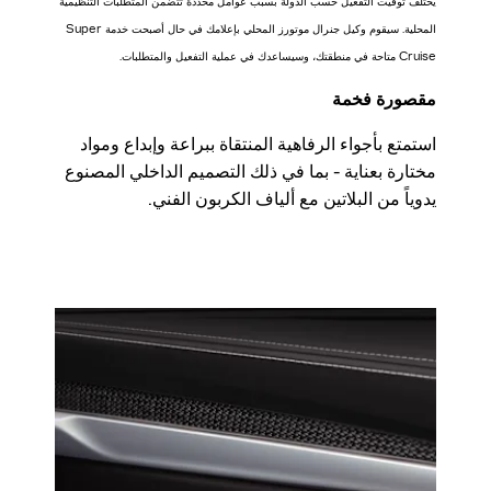
يختلف توقيت التفعيل حسب الدولة بسبب عوامل محددة تتضمن المتطلبات التنظيمية
المحلية. سيقوم وكيل جنرال موتورز المحلي بإعلامك في حال أصبحت خدمة Super
Cruise متاحة في منطقتك، وسيساعدك في عملية التفعيل والمتطلبات.
مقصورة فخمة
استمتع بأجواء الرفاهية المنتقاة ببراعة وإبداع ومواد
مختارة بعناية - بما في ذلك التصميم الداخلي المصنوع
يدوياً من البلاتين مع ألياف الكربون الفني.