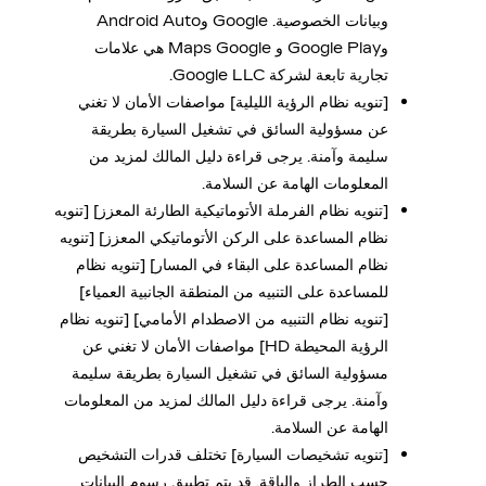
وبيانات الخصوصية. Google وAndroid Auto
وGoogle Play و Maps Google هي علامات
تجارية تابعة لشركة Google LLC.
[تنويه نظام الرؤية الليلية] مواصفات الأمان لا تغني
عن مسؤولية السائق في تشغيل السيارة بطريقة
سليمة وآمنة. يرجى قراءة دليل المالك لمزيد من
المعلومات الهامة عن السلامة.
[تنويه نظام الفرملة الأتوماتيكية الطارئة المعزز] [تنويه
نظام المساعدة على الركن الأتوماتيكي المعزز] [تنويه
نظام المساعدة على البقاء في المسار] [تنويه نظام
للمساعدة على التنبيه من المنطقة الجانبية العمياء]
[تنويه نظام التنبيه من الاصطدام الأمامي] [تنويه نظام
الرؤية المحيطة HD] مواصفات الأمان لا تغني عن
مسؤولية السائق في تشغيل السيارة بطريقة سليمة
وآمنة. يرجى قراءة دليل المالك لمزيد من المعلومات
الهامة عن السلامة.
[تنويه تشخيصات السيارة] تختلف قدرات التشخيص
حسب الطراز والباقة. قد يتم تطبيق رسوم البيانات