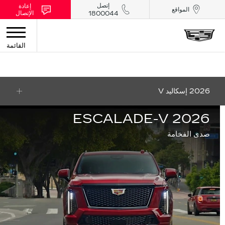
إتصل
إعادة
المواقع
الإتصال
1800044
القائمة
2026 إسكاليد V
2026 ESCALADE-V
صدى الفخامة