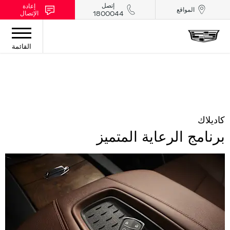
إتصل
إعادة
المواقع
الإتصال
1800044
القائمة
كاديلاك
برنامج الرعاية المتميز